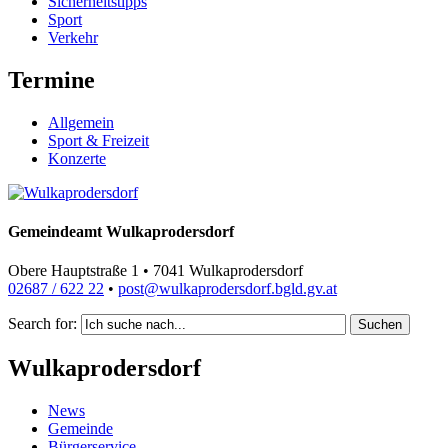
Sicherheitstipps
Sport
Verkehr
Termine
Allgemein
Sport & Freizeit
Konzerte
Gemeindeamt Wulkaprodersdorf
Obere Hauptstraße 1 • 7041 Wulkaprodersdorf
02687 / 622 22
•
post@wulkaprodersdorf.bgld.gv.at
Search for:
Suchen
Wulkaprodersdorf
News
Gemeinde
Bürgerservice