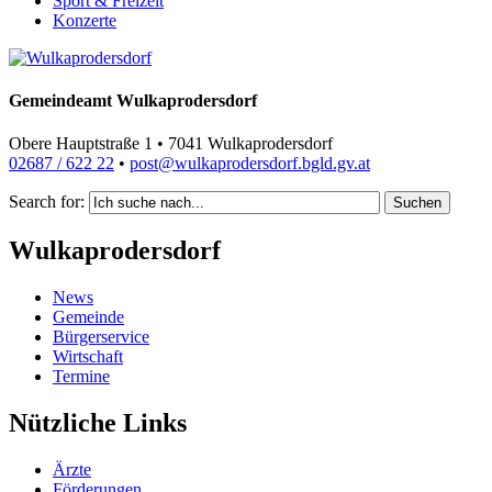
Sport & Freizeit
Konzerte
Gemeindeamt Wulkaprodersdorf
Obere Hauptstraße 1 • 7041 Wulkaprodersdorf
02687 / 622 22
•
post@wulkaprodersdorf.bgld.gv.at
Search for:
Suchen
Wulkaprodersdorf
News
Gemeinde
Bürgerservice
Wirtschaft
Termine
Nützliche Links
Ärzte
Förderungen