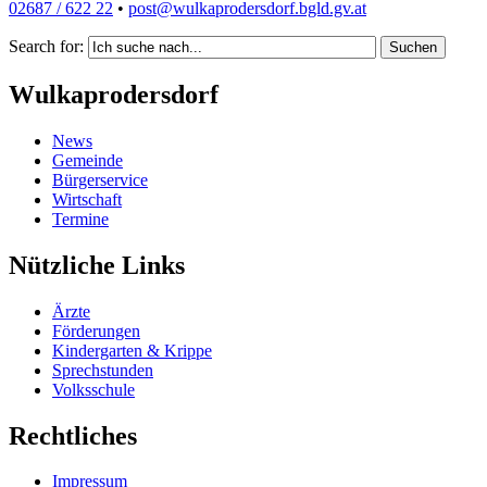
02687 / 622 22
•
post@wulkaprodersdorf.bgld.gv.at
Search for:
Suchen
Wulkaprodersdorf
News
Gemeinde
Bürgerservice
Wirtschaft
Termine
Nützliche Links
Ärzte
Förderungen
Kindergarten & Krippe
Sprechstunden
Volksschule
Rechtliches
Impressum