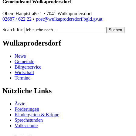
Gemeindeamt Wulkaprodersdorf
Obere Hauptstraße 1 • 7041 Wulkaprodersdorf
02687 / 622 22
•
post@wulkaprodersdorf.bgld.gv.at
Search for:
Suchen
Wulkaprodersdorf
News
Gemeinde
Bürgerservice
Wirtschaft
Termine
Nützliche Links
Ärzte
Förderungen
Kindergarten & Krippe
Sprechstunden
Volksschule